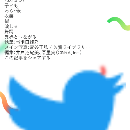
2023.01.27
子ども
わら・俵
衣装
街
演じる
舞踊
異界とつながる
執筆：弓削田綾乃
メイン写真：富谷正弘 / 芳賀ライブラリー
編集：井戸沼紀美、原里実（CINRA, Inc.）
この記事をシェアする