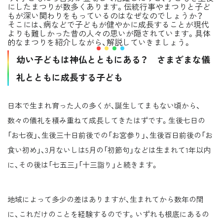
にしたまつりが数多くあります。伝統行事やまつりと子ど
もが深い関わりをもっているのはなぜなのでしょうか？
そこには、病などで子どもが健やかに成長することが現代
よりも難しかった昔の人々の思いが隠されています。具体
的なまつりを紹介しながら、解説していきましょう。
幼い子どもは神仏とともにある？ さまざまな儀
礼とともに成長する子ども
日本で生まれ育った人の多くが、誕生してまもない頃から、
数々の儀礼を積み重ねて成長してきたはずです。生後七日の
「お七夜」、生後三十日前後での「お宮参り」、生後百日前後の「お
食い初め」、3月ないしは5月の「初節句」などは生まれて1年以内
に、その後は「七五三」「十三詣り」と続きます。
地域によって多少の差はありますが、生まれてから数年の間
に、これだけのことを経験するのです。いずれも根底にあるの