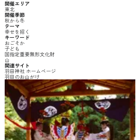
開催エリア
東北
開催季節
秋から冬
テーマ
幸せを招く
キーワード
おごそか
子ども
国指定重要無形文化財
山
関連サイト
羽田神社 ホームページ
羽田のお山がけ