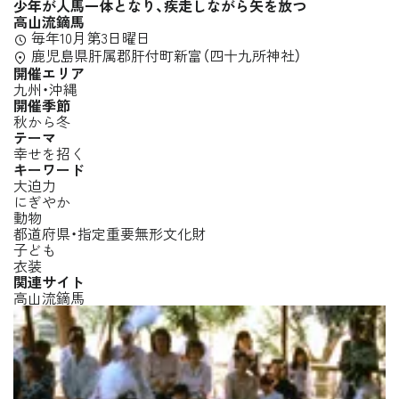
少年が人馬一体となり、疾走しながら矢を放つ
高山流鏑馬
毎年10月第3日曜日
鹿児島県肝属郡肝付町新富（四十九所神社）
開催エリア
九州・沖縄
開催季節
秋から冬
テーマ
幸せを招く
キーワード
大迫力
にぎやか
動物
都道府県・指定重要無形文化財
子ども
衣装
関連サイト
高山流鏑馬