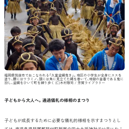
福岡県筑後市でおこなわれる「久富盆綱曳き」。地区の小学生が全身にススを
塗り、腰にはワラミノ、頭には角に見立てた縄を巻いて、地獄の釜番である鬼に
扮し、盆綱をひいて町を練り歩く (C)木村敬司 / 芳賀ライブラリー
子どもから大人へ。通過儀礼の様相のまつり
子どもが成長するために必要な儀礼的様相を示すまつりとし
ては、鹿児島県肝属郡肝付町新富の四十九所神社で10月におこ