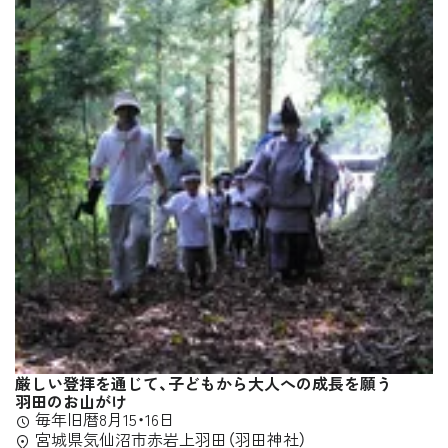
厳しい登拝を通じて、子どもから大人への成長を願う
羽田のお山がけ
毎年旧暦8月15・16日
宮城県気仙沼市赤岩上羽田（羽田神社）