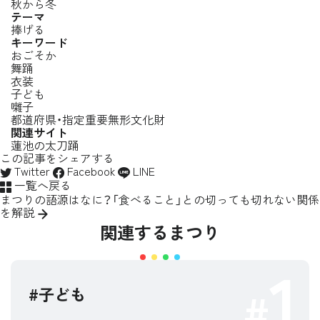
秋から冬
テーマ
捧げる
キーワード
おごそか
舞踊
衣装
子ども
囃子
都道府県・指定重要無形文化財
関連サイト
蓮池の太刀踊
この記事をシェアする
Twitter
Facebook
LINE
一覧へ戻る
まつりの語源はなに？「食べること」との切っても切れない関係
を解説
関連するまつり
1
#子ども