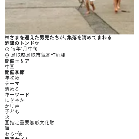
神さまを迎えた男児たちが、集落を清めてまわる
酒津のトンドウ
毎年1月中旬
鳥取県鳥取市気高町酒津
開催エリア
中国
開催季節
年初め
テーマ
清める
キーワード
にぎやか
かけ声
子ども
火
国指定重要無形文化財
海
わら・俵
関連サイト