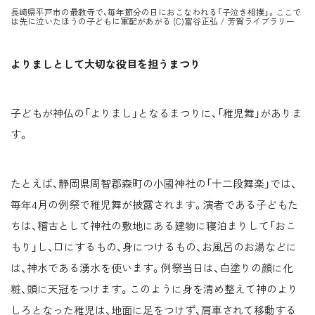
長崎県平戸市の最教寺で、毎年節分の日におこなわれる「子泣き相撲」。ここで
は先に泣いたほうの子どもに軍配があがる (C)富谷正弘 / 芳賀ライブラリー
よりましとして大切な役目を担うまつり
子どもが神仏の「よりまし」となるまつりに、「稚児舞」がありま
す。
たとえば、静岡県周智郡森町の小國神社の「十二段舞楽」では、
毎年4月の例祭で稚児舞が披露されます。演者である子どもた
ちは、稽古として神社の敷地にある建物に寝泊まりして「おこ
もり」し、口にするもの、身につけるもの、お風呂のお湯などに
は、神水である湧水を使います。例祭当日は、白塗りの顔に化
粧、頭に天冠をつけます。このように身を清め整えて神のより
しろとなった稚児は、地面に足をつけず、肩車されて移動する