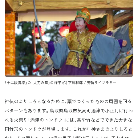
「十二段舞楽」の「太刀の舞」の様子 (C) 下郷和郎 / 芳賀ライブラリー
神仏のよりしろとなるために、藁でつくったものの周囲を回る
パターンもあります。鳥取県鳥取市気高町酒津で小正月に行わ
れる火祭り「酒津のトンドウ」には、藁や竹などでできた大きな
円錐形のトンドウが登場します。これが年神さまのよりしろと