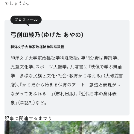
でしょうか。
プロフィール
弓削田綾乃（ゆげた あやの）
和洋女子大学家政福祉学科准教授
和洋女子大学家政福祉学科准教授。専門分野は舞踊学、
児童文化学、スポーツ人類学。共著書に『映像で学ぶ舞踊
学―多様な民族と文化・社会・教育から考える』（大修館書
店）、『からだから始まる保育のアート―創造と表現がつ
ながってあふれる―』（市村出版）、『近代日本の身体表
象』（森話社）など。
記事に関連するまつり