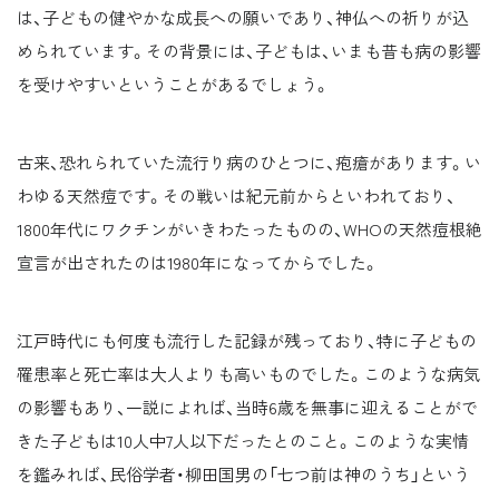
は、子どもの健やかな成長への願いであり、神仏への祈りが込
められています。その背景には、子どもは、いまも昔も病の影響
を受けやすいということがあるでしょう。
古来、恐れられていた流行り病のひとつに、疱瘡があります。い
わゆる天然痘です。その戦いは紀元前からといわれており、
1800年代にワクチンがいきわたったものの、WHOの天然痘根絶
宣言が出されたのは1980年になってからでした。
江戸時代にも何度も流行した記録が残っており、特に子どもの
罹患率と死亡率は大人よりも高いものでした。このような病気
の影響もあり、一説によれば、当時6歳を無事に迎えることがで
きた子どもは10人中7人以下だったとのこと。このような実情
を鑑みれば、民俗学者・柳田国男の「七つ前は神のうち」という