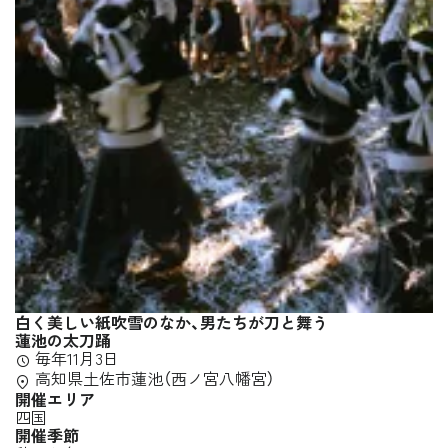
白く美しい紙吹雪のなか、男たちが刀と舞う
蓮池の太刀踊
毎年11月3日
高知県土佐市蓮池（西ノ宮八幡宮）
開催エリア
四国
開催季節