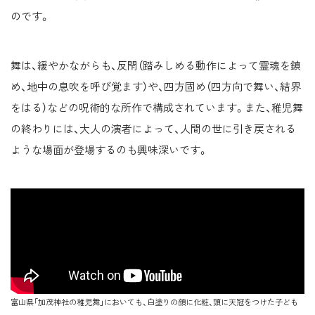
のです。
舞は、緩やかながらも、反閇（踏みしめる動作によって霊魂を鎮
め、地中の息吹を呼び覚ます）や、四方固め（四方向で舞い、結界
をはる）などの呪術的な所作で構成されています。また、稚児舞
の終わりには、大人の演者によって、人間の世に引き戻される
ような場面が登場するのも興味深いです。
富山県「加茂神社の稚児舞」においても、白塗りの顔に化粧、頭に天冠をつけた子ども