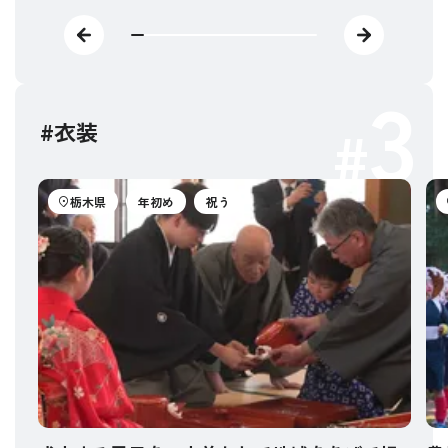
3
#衣装
栃木県
年初め
祝う