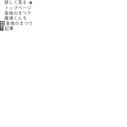
詳しく見る
トップページ
すべてクリア
テーマ
各地のまつり
唐津くんち
各地のまつり
動画種別
記事
この条件で絞り込む
すべてクリア