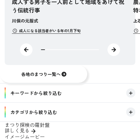
成人する男子を一人前として地域をあげて祝
農
う伝統行事
特
川俣の元服式
上
成人になる該当者がいる年の1月下旬
各地のまつり一覧へ
キーワードから絞り込む
キーワード
カテゴリから絞り込む
まつり探検の羅針盤
開催場所
詳しく見る
この条件で絞り込む
イメージムービー
開催季節