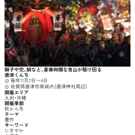
獅子や兜、鯛など、豪華絢爛な曳山が駆け回る
唐津くんち
毎年11月2日〜4日
佐賀県唐津市南城内（唐津神社周辺）
開催エリア
九州・沖縄
開催季節
秋から冬
テーマ
豊作
キーワード
にぎやか