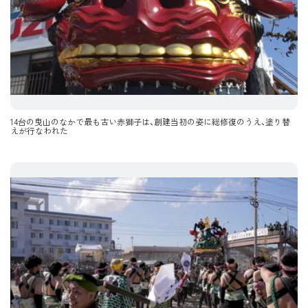
14台の曳山のなかで最も古い赤獅子は、創建当初の姿に総修復のうえ、塗り替
えが行なわれた