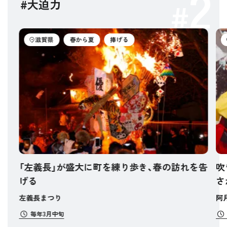
2
#大迫力
滋賀県
春から夏
捧げる
「左義長」が盛大に町を練り歩き、春の訪れを告
吹
げる
さ
左義長まつり
阿
毎年3月中旬