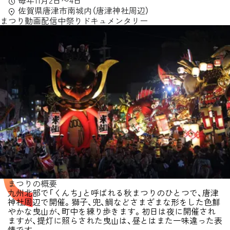
毎年11月2日〜4日
佐賀県唐津市南城内（唐津神社周辺）
まつり動画配信中
祭りドキュメンタリー
まつりの概要
九州北部で「くんち」と呼ばれる秋まつりのひとつで、唐津
神社周辺で開催。獅子、兜、鯛などさまざまな形をした色鮮
やかな曳山が、町中を練り歩きます。初日は夜に開催され
ますが、提灯に照らされた曳山は、昼とはまた一味違った表
情です。