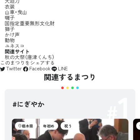
大迫力
衣装
山車・曳山
囃子
国指定重要無形文化財
獅子
かけ声
動物
ユネスコ
関連サイト
秋の大祭（唐津くんち）
このまつりをシェアする
Twitter
Facebook
LINE
関連するまつり
1
#にぎやか
栃木県
年初め
祝う