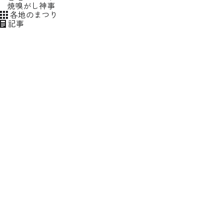
焼嗅がし神事
各地のまつり
動画種別
記事
この条件で絞り込む
すべてクリア