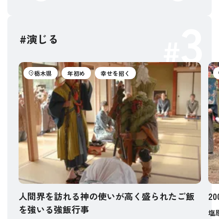
3
#演じる
栃木県
年初め
幸せを招く
人間界を訪れる神の使いが高く盛られたご飯
2
を強いる強飯行事
塩