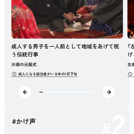
成人する男子を一人前として地域をあげて祝
「
う伝統行事
げ
川俣の元服式
左
成人になる該当者がいる年の1月下旬
2
#かけ声