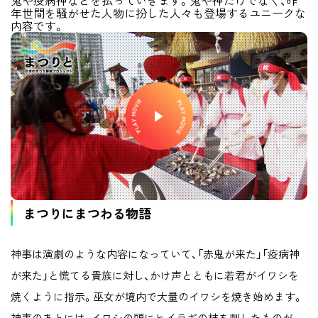
鬼や疫病神などを払っていきます。鬼や神だけでなく、昨
年世間を騒がせた人物に扮した人々も登場するユニークな
内容です。
まつりにまつわる物語
神事は演劇のような内容になっていて、「赤鬼が来た」「疫病神
が来た」と慌てる貴族に対し、かけ声とともに若君がイワシを
焼くように指示。巫女が境内で大量のイワシを焼き始めます。
神事のあとには、イワシの頭にヒイラギの枝を刺したものが、