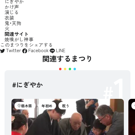
にぎやか
かけ声
演じる
衣装
鬼・天狗
火
関連サイト
焼嗅がし神事
このまつりをシェアする
Twitter
Facebook
LINE
関連するまつり
1
#にぎやか
栃木県
年初め
祝う