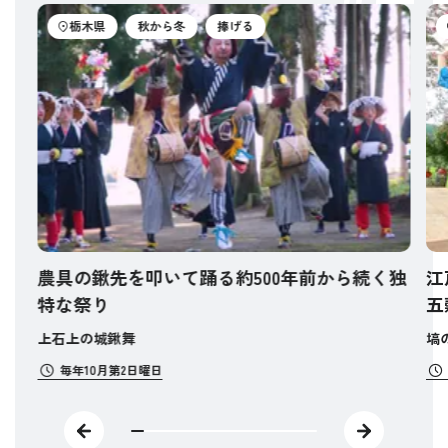
栃木県
秋から冬
捧げる
農具の鍬先を叩いて踊る約500年前から続く独
江
特な祭り
五
上石上の城鍬舞
塙
毎年10月第2日曜日