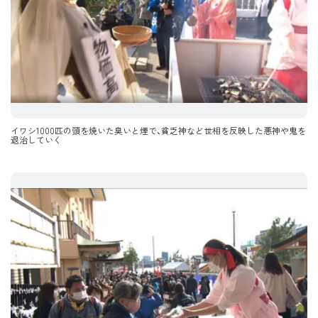
イワシ1000匹の頭を焼いた臭いと煙で、貧乏神など世相を反映した悪神や鬼を
退治していく