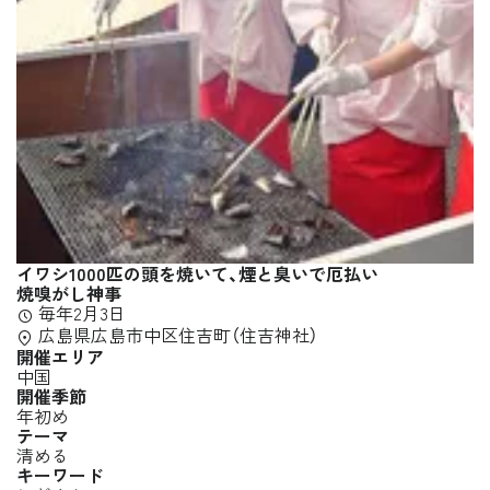
イワシ1000匹の頭を焼いて、煙と臭いで厄払い
焼嗅がし神事
毎年2月3日
広島県広島市中区住吉町（住吉神社）
開催エリア
中国
開催季節
年初め
テーマ
清める
キーワード