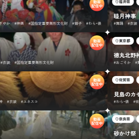
福井県
年初
動画
配信中
睦月神事
#神輿
#国指定重要無形文化財
#獅子
#わら・俵
#舞踊
#衣装
#囃
東京都
年初
動画
配信中
徳丸北野神社 
#国指定重要無形文化財
#おごそか
#舞踊
佐賀県
年初
動画
配信中
見島のカセド
衣装
#ユネスコ
#わら・俵
#街
#国
奈良県
年初
動画
配信中
砂かけ祭