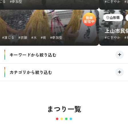
#参加型
#にぎやか
#衣装
山形県
年初
動画
配信中
上山市民俗行事
じる
#衣装
#水
#街
#参加型
#にぎやか
#わら・俵
キーワードから絞り込む
キーワード
カテゴリから絞り込む
開催場所
この条件で絞り込む
開催季節
すべてクリア
まつり一覧
テーマ
動画種別