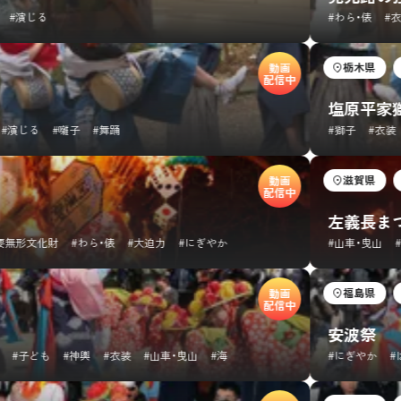
じる
#わら・俵
#衣装
#
栃木県
秋か
動画
配信中
塩原平家獅子
る
#囃子
#舞踊
#獅子
#衣装
#都
滋賀県
春か
動画
配信中
左義長まつり
文化財
#わら・俵
#大迫力
#にぎやか
#山車・曳山
#衣装
福島県
年初
動画
配信中
安波祭
ども
#神輿
#衣装
#山車・曳山
#海
#にぎやか
#はなや