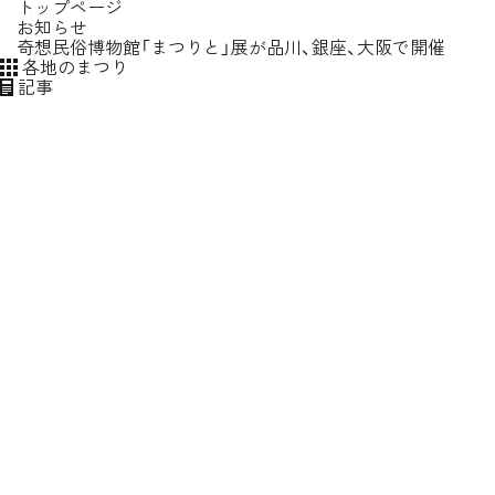
トップページ
すべてクリア
テーマ
お知らせ
奇想民俗博物館「まつりと」展が品川、銀座、大阪で開催
各地のまつり
動画種別
記事
この条件で絞り込む
すべてクリア