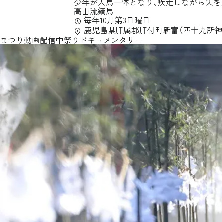
少年が人馬一体となり、疾走しながら矢を
高山流鏑馬
毎年10月第3日曜日
鹿児島県肝属郡肝付町新富（四十九所神
まつり動画配信中
祭りドキュメンタリー