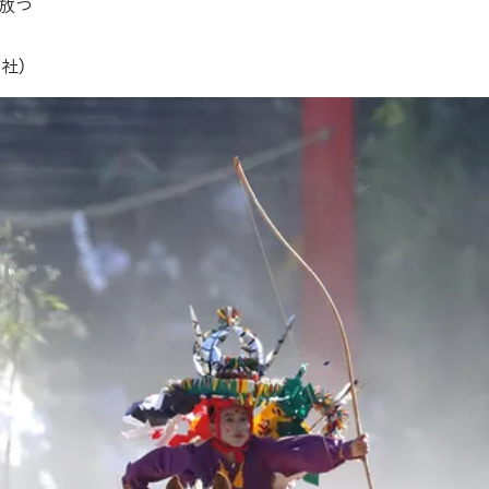
放つ
社）