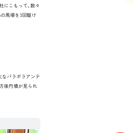
社にこもって、数々
mの馬場を3回駆け
大なパラボラアンテ
方後円墳が見られ