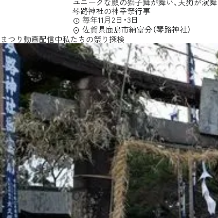
ユニークな顔の獅子舞が舞い、天狗が演舞
琴路神社の神幸祭行事
毎年11月2日・3日
佐賀県鹿島市納富分（琴路神社）
まつり動画配信中
私たちの祭り探検