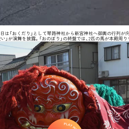
日は「おくだり」として琴路神社から新宮神社へ御輿の行列が向
使い」が演舞を披露。「おのぼり」の終盤では、2匹の馬が本殿周