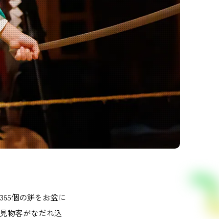
365個の餅をお盆に
め見物客がなだれ込