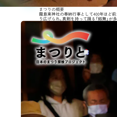
まつりの概要
霧島東神社の奉納行事として400年ほど
り広げられ、真剣を持って踊る「剱舞」が多