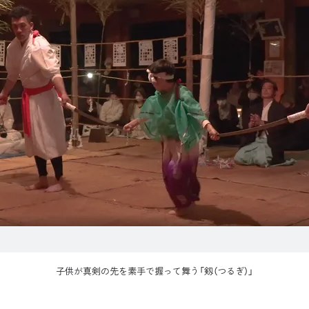
子供が真剣の先を素手で握って舞う「剱（つるぎ）」