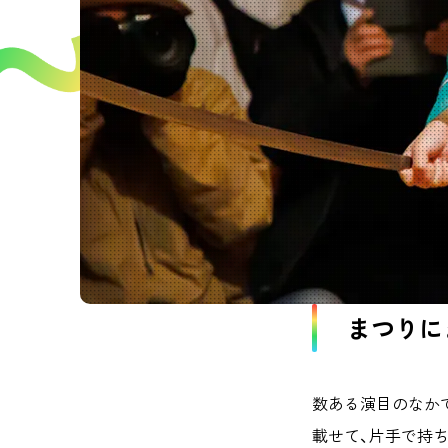
まつりに
数ある演目のなかで
載せて、片手で持