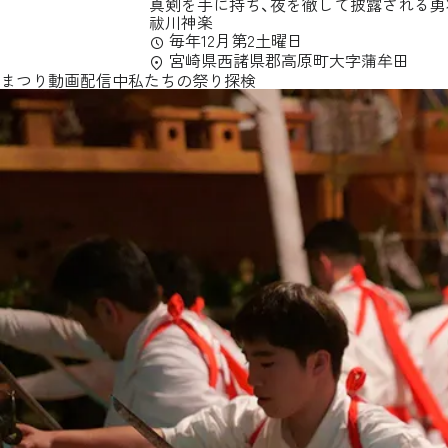
真剣を手に持ち、夜を徹して披露される勇
祓川神楽
毎年12月第2土曜日
宮崎県西諸県郡高原町大字蒲牟田
まつり動画配信中
私たちの祭り探検